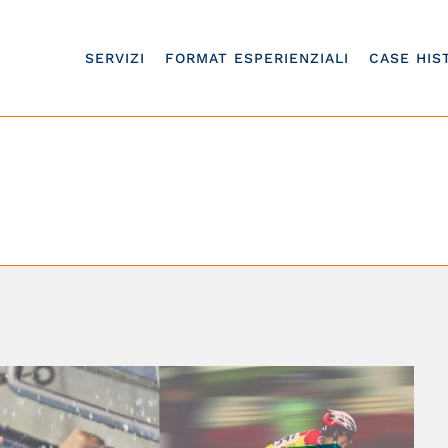
SERVIZI
FORMAT ESPERIENZIALI
CASE HIS
PotenzialMente Spor
Home
/
Blog
,
Mental coaching
/
PotenzialMente Sport