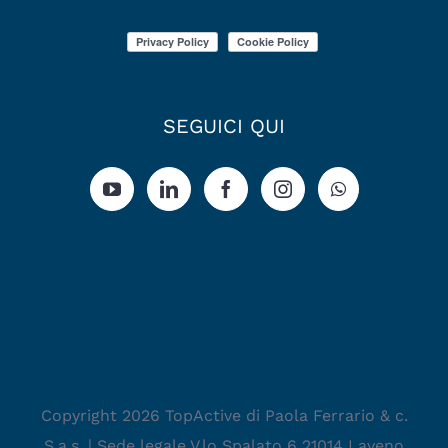
SEGUICI QUI
Copyright 2026 TopActive di Paola Ferrario & c.
S.a.s. | Sede legale V.lo Spalato 6 21014 Laveno