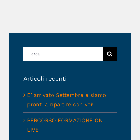
Cerca
per:
Articoli recenti
E’ arrivato Settembre e siamo
pronti a ripartire con voi!
PERCORSO FORMAZIONE ON
LIVE