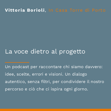
migliorando le dinamiche di lavoro di
Abbiamo capito quanto sia
come squadra!
gruppo.
Vittoria Borioli
,
In Casa Torre di Porto
importante la fase di progettazione,
Giorgia Munari
La Termoplastic
soprattutto in occasione di attività
CEO - Guido Bernardinelli
La
straordinarie, e quanto la formazione
Marzocco International LLC
comportamentale sia uno degli
elementi chiave per la crescita
dell’azienda.
La voce dietro al progetto
Andrea Azzimonti
RODA Arredamenti
Un podcast per raccontare chi siamo davvero:
idee, scelte, errori e visioni. Un dialogo
autentico, senza filtri, per condividere il nostro
percorso e ciò che ci ispira ogni giorno.