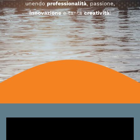
unendo
professionalità
, passione,
innovazione
e tanta
creatività
!