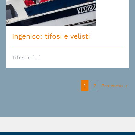
Ingenico: tifosi e velisti
Ingenico: tifosi e velisti
Tifosi e [...]
Prossimo
1
2