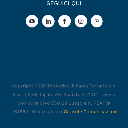
SEGUICI QUI
Copyright 2026 TopActive di Paola Ferrario & c.
S.a.s. | Sede legale V.lo Spalato 6 21014 Laveno
(VA) p.iva 01461560128 Luogo e n. REA: Va
-183962 | Realizzato da
Girasole Comunicazione