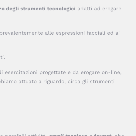
izzo degli strumenti tecnologici
adatti ad erogare
 prevalentemente alle espressioni facciali ed ai
ti.
di esercitazioni progettate e da erogare on-line,
bbiamo attuato a riguardo, circa gli strumenti
 possibili attività,
small tecnique
o
format
, che