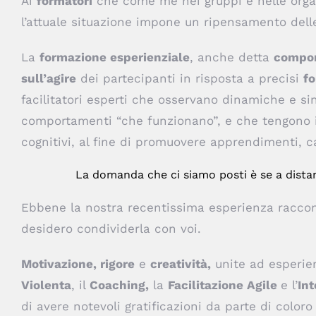
Ai
formatori
che come me nei gruppi e nelle organ
l’attuale situazione impone un ripensamento dell
La
formazione esperienziale
, anche detta
compo
sull’agire
dei partecipanti in risposta a precisi
f
facilitatori esperti che osservano dinamiche e sin
comportamenti “che funzionano”, e che tengono in
cognitivi, al fine di promuovere apprendimenti, 
La domanda che ci siamo posti è se a distanz
Ebbene la nostra recentissima esperienza raccont
desidero condividerla con voi.
Motivazione, rigore
e
creatività,
unite ad esperie
Violenta
, il
Coaching,
la
Facilitazione Agile
e l’
Int
di avere notevoli gratificazioni da parte di color