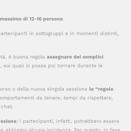
massimo di 12-16 persone
.
artecipanti in sottogruppi e in momenti distinti,
uità, è buona regola
assegnare dei semplici
sui quali si possa poi tornare durante le
rcorso o della nuova singola sessione
le “regole
comportamenti da tenere, tempi da rispettare,
 chat.
essione
; i partecipanti, infatti, potrebbero essere
 non abbiamo alcuna incidenza. Per questo, in fase