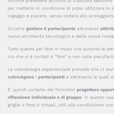
occorre prevedere all’inizio di ciascuna sessione
per metterlo in condizione di poter utilizzare l
ingaggio e piacere, senza cedere allo scoraggiam
Occorre
guidare il partecipante
attraverso
attivi
nuovo strumento tecnologico e della nuova modali
Tutto questo per fare in modo che durante le atti
ciò che si è invitati a “fare” e non sulle peculiari
La metodologia esperienziale prevede che ci si
coinvolgono
i
partecipanti
e attraverso le quali 
E’ quindi compito dei formatori
progettare oppor
riflessione individuale e di gruppo
. In questo cas
griglie o Post.it virtuali, utili alla condivisione co