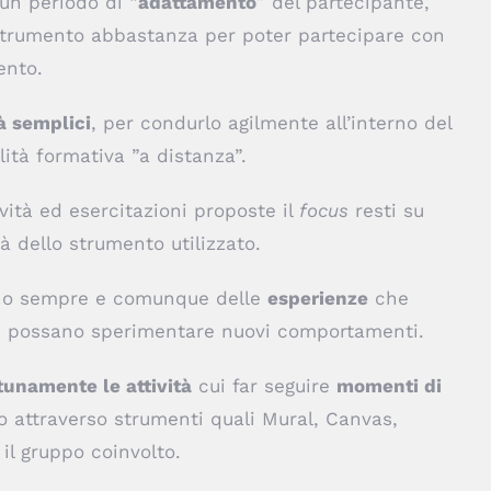
 un periodo di “
adattamento
” del partecipante,
o strumento abbastanza per poter partecipare con
ento.
tà semplici
, per condurlo agilmente all’interno del
tà formativa ”a distanza”.
vità ed esercitazioni proposte il
focus
resti su
tà dello strumento utilizzato.
ano sempre e comunque delle
esperienze
che
si possano sperimentare nuovi comportamenti.
tunamente le attività
cui far seguire
momenti di
o attraverso strumenti quali Mural, Canvas,
n il gruppo coinvolto.