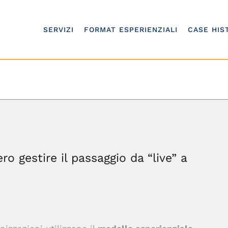
SERVIZI
FORMAT ESPERIENZIALI
CASE HIS
/
Formazione esperienziale online, ovvero gestire il passaggi
o gestire il passaggio da “live” a