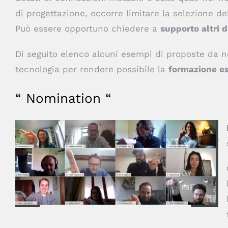
di progettazione, occorre limitare la selezione d
Può essere opportuno chiedere a
supporto altri d
Di seguito elenco alcuni esempi di proposte da no
tecnologia per rendere possibile la
formazione es
“ Nomination “