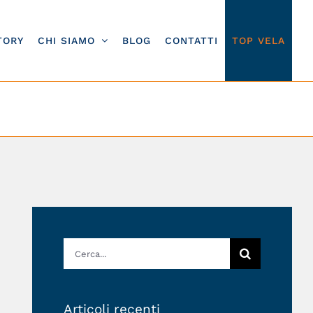
TORY
CHI SIAMO
BLOG
CONTATTI
TOP VELA
o da “live” a remoto
Cerca
per:
Articoli recenti