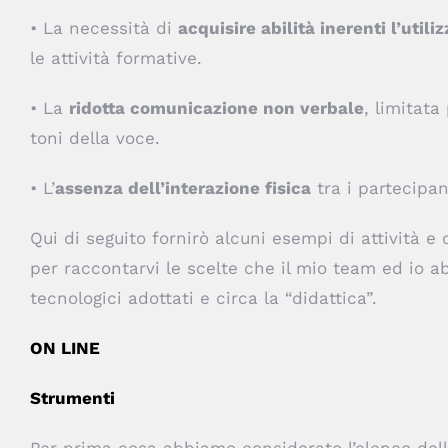
• La necessità di
acquisire abilità inerenti l’util
le attività formative.
• La
ridotta comunicazione non verbale
, limitata
toni della voce.
• L’
assenza dell’interazione fisica
tra i partecipan
Qui di seguito fornirò alcuni esempi di attività e 
per raccontarvi le scelte che il mio team ed io a
tecnologici adottati e circa la “didattica”.
ON LINE
Strumenti
Per prima cosa abbiamo considerato l’elenco delle