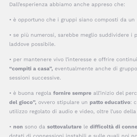
Dall’esperienza abbiamo anche appreso che:
• è opportuno che i gruppi siano composti da un
• se più numerosi, sarebbe meglio suddividere i p
laddove possibile.
• per mantenere vivo l’interesse e offrire contin
“compiti a casa”,
eventualmente anche di gruppo, 
sessioni successive.
• è buona regola
fornire sempre
all’inizio del pe
del gioco”,
ovvero stipulare un
patto educativo
: 
utilizzo regolato di audio e video, oltre l’uso della
•
non
sono da
sottovalutare
le
difficoltà di conn
dotati di connessioni instabili e sulle quali noi