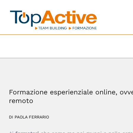
Salta
al
contenuto
Home
/
Blog
,
News
Formazione esperienziale online, ovver
remoto
DI PAOLA FERRARIO