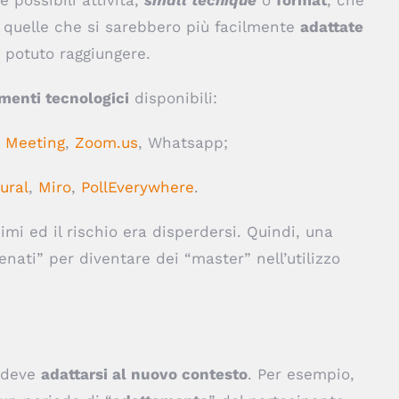
 quelle che si sarebbero più facilmente
adattate
 potuto raggiungere.
menti tecnologici
disponibili:
i
Meeting
,
Zoom.us
, Whatsapp;
ural
,
Miro
,
PollEverywhere
.
mi ed il rischio era disperdersi. Quindi, una
lenati” per diventare dei “master” nell’utilizzo
i deve
adattarsi al nuovo contesto
. Per esempio,