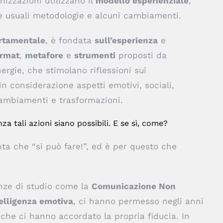
izzazioni utilizzano il
modello esperienziale
,
e usuali metodologie e alcuni cambiamenti.
rtamentale
, è fondata
sull’esperienza
e
ormat
,
metafore
e
strumenti
proposti da
ergie, che stimolano riflessioni sui
 considerazione aspetti emotivi, sociali,
cambiamenti e trasformazioni.
a tali azioni siano possibili. E se sì, come?
a che “si può fare!”, ed è per questo che
nze di studio come la
Comunicazione Non
elligenza emotiva
, ci hanno permesso negli anni
o che ci hanno accordato la propria fiducia. In