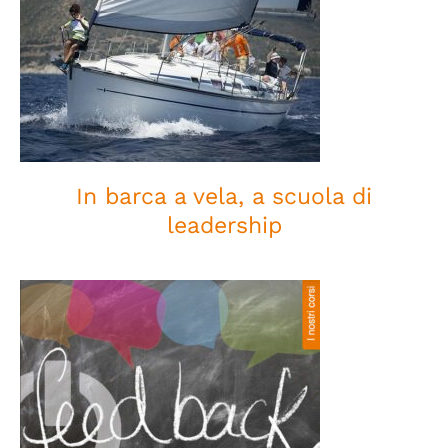
In barca a vela, a scuola di
leadership
In barca a vela, a scuola di
leadership
L’arte di ricevere e dare
feedback