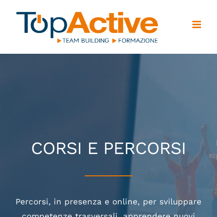
Salta
al
contenuto
CORSI E PERCORSI
Percorsi, in presenza e online, per sviluppare
competenze trasversali, apprendere nuovi