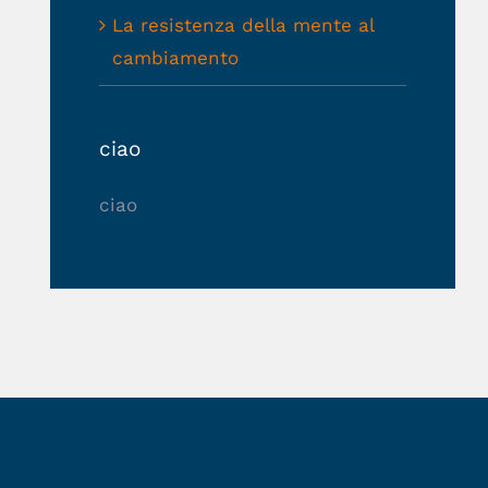
La resistenza della mente al
cambiamento
ciao
ciao