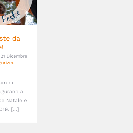
da TopActive!
ste da
e!
21 Dicembre
gorized
eam di
ugurano a
ice Natale e
19. [...]