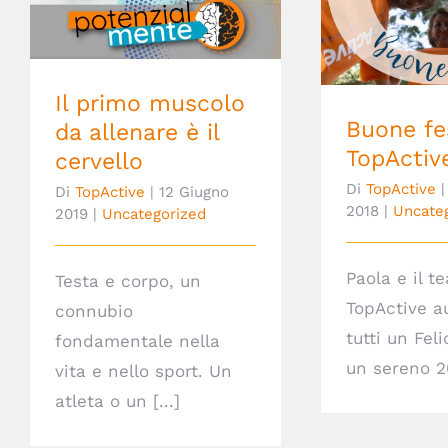
Il primo muscolo da
allenare è il cervello
Buone feste 
Il primo muscolo
Buone fe
da allenare è il
TopActiv
cervello
Di
TopActive
|
Di
TopActive
|
12 Giugno
2018
|
Uncate
2019
|
Uncategorized
Paola e il t
Testa e corpo, un
TopActive a
connubio
tutti un Fel
fondamentale nella
un sereno 20
vita e nello sport. Un
atleta o un [...]