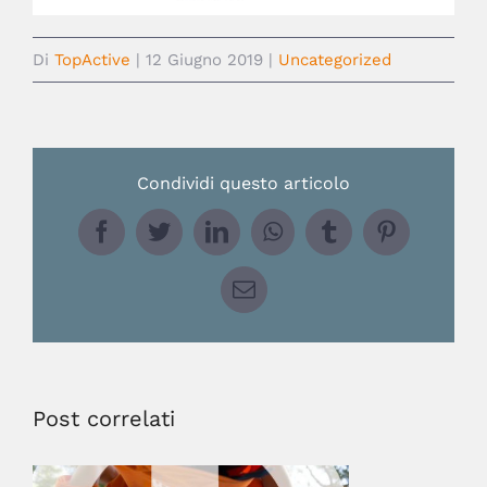
Di
TopActive
|
12 Giugno 2019
|
Uncategorized
Condividi questo articolo
Facebook
Twitter
LinkedIn
WhatsApp
Tumblr
Pinterest
Email
Post correlati