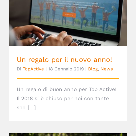
Un regalo per il nuovo anno!
Un regalo per il nuovo anno!
Di
TopActive
|
18 Gennaio 2019
|
Blog
,
News
Un regalo di buon anno per Top Active!
Il 2018 si è chiuso per noi con tante
sod [...]