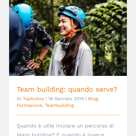
Team building: quando serve?
Team building: quando serve?
Di
TopActive
|
18 Gennaio 2019
|
Blog
,
Formazione
,
Teambuilding
Quando è utile iniziare un percorso di
team building? E quando è invece