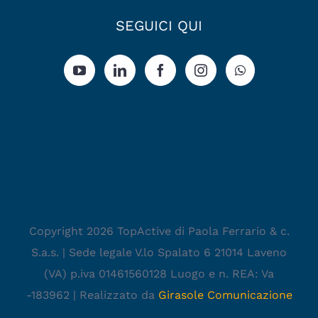
SEGUICI QUI
Copyright 2026 TopActive di Paola Ferrario & c.
S.a.s. | Sede legale V.lo Spalato 6 21014 Laveno
(VA) p.iva 01461560128 Luogo e n. REA: Va
-183962 | Realizzato da
Girasole Comunicazione