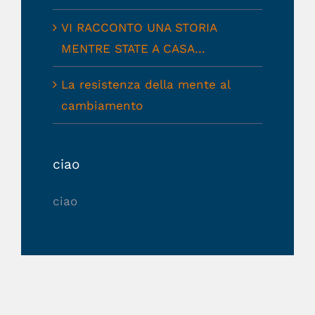
VI RACCONTO UNA STORIA
MENTRE STATE A CASA…
La resistenza della mente al
cambiamento
ciao
ciao