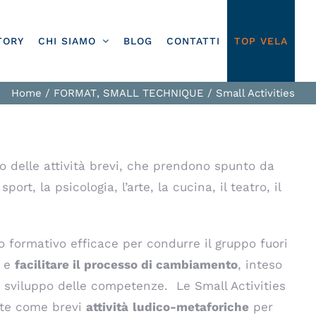
TORY
CHI SIAMO
BLOG
CONTATTI
TOP VELA
Home
/
FORMAT
,
SMALL TECHNIQUE
/
Small Activities
 delle attività brevi, che prendono spunto da
ort, la psicologia, l’arte, la cucina, il teatro, il
 formativo efficace per condurre il gruppo fuori
” e
fa
cilitare
il processo di
cambiamento
, inteso
sviluppo delle competenze. Le Small Activities
ate come brevi
attività
ludico-metaforiche
per