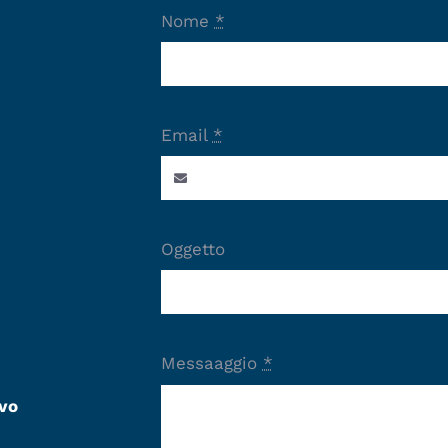
Nome
*
Email
*
Oggetto
Messaaggio
*
vo