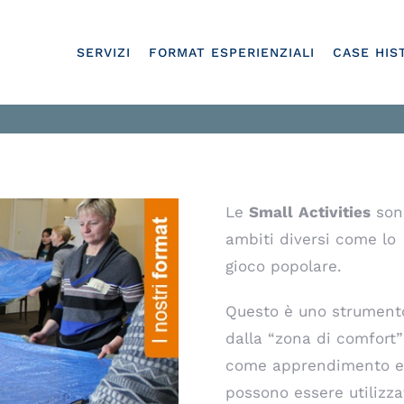
SERVIZI
FORMAT ESPERIENZIALI
CASE HIS
Le
Small
Activities
sono
ambiti diversi come lo sp
gioco popolare.
Questo è uno strumento
dalla “zona di comfort
come apprendimento e 
possono essere utilizz