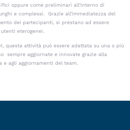
fici oppure come preliminari all’interno di
lunghi e complessi. Grazie all’immediatezza del
mento dei partecipanti, si prestano ad essere
 utenti eterogenei.
vi, questa attività può essere adattata su una o più
ono sempre aggiornate e innovate grazie alla
za e agli aggiornamenti del team.