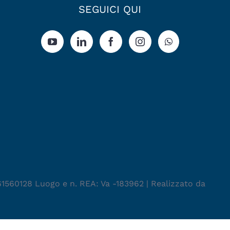
SEGUICI QUI
461560128 Luogo e n. REA: Va -183962 | Realizzato da