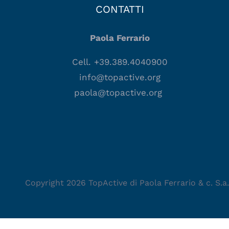
CONTATTI
Paola Ferrario
Cell. +39.389.4040900
info@topactive.org
paola@topactive.org
Copyright 2026 TopActive di Paola Ferrario & c. S.a