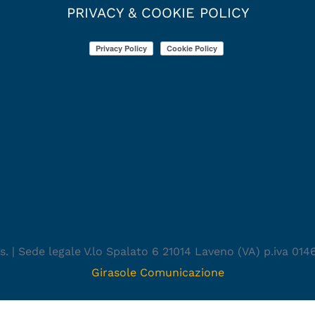
PRIVACY & COOKIE POLICY
.s. | Sede legale V.lo Spalato 6 21014 Laveno (VA) p.iva 01
Girasole Comunicazione