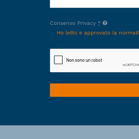
Consenso Privacy
*
Ho letto e approvato la normat