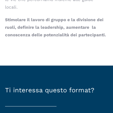
locali.
Stimolare il lavoro di gruppo e la divisione dei
ruoli,
definire la leadership,
aumentare
la
conoscenza
delle potenzialità dei
partecipanti.
Ti interessa questo format?