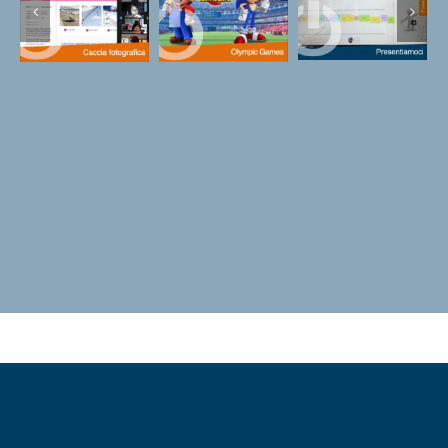
Caccia
Activities
Olympic
fotografica
On Live –
Games
online
Team
Building