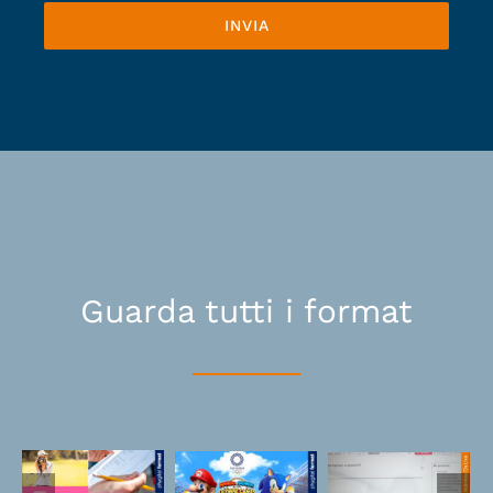
INVIA
Guarda tutti i format
Power