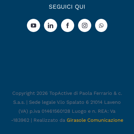
SEGUICI QUI
Copyright 2026 TopActive di Paola Ferrario & c.
S.a.s. | Sede legale V.lo Spalato 6 21014 Laveno
(VA) p.iva 01461560128 Luogo e n. REA: Va
-183962 | Realizzato da
Girasole Comunicazione