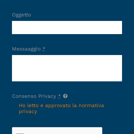
Oggetto
Messaaggio
*
Consenso Privacy
*
Ho letto e approvato la normativa
privacy