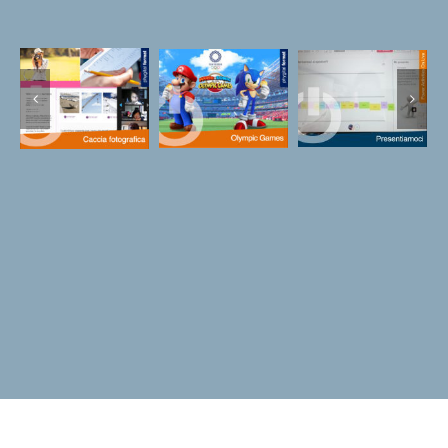
Power
Caccia
Activities
Olympic
fotografica
On Live –
Games
online
Team
Building