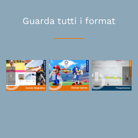
Guarda tutti i format
Power
Caccia
Activities
Olympic
fotografica
On Live –
Games
online
Team
Building