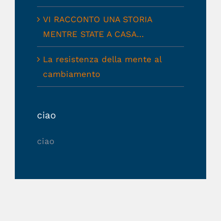
VI RACCONTO UNA STORIA
MENTRE STATE A CASA…
La resistenza della mente al
cambiamento
ciao
ciao