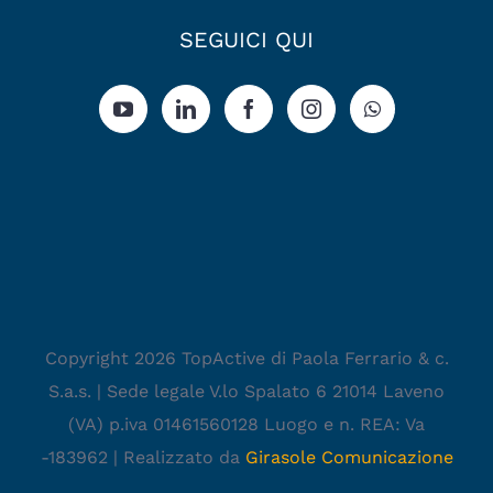
SEGUICI QUI
Copyright 2026 TopActive di Paola Ferrario & c.
S.a.s. | Sede legale V.lo Spalato 6 21014 Laveno
(VA) p.iva 01461560128 Luogo e n. REA: Va
-183962 | Realizzato da
Girasole Comunicazione