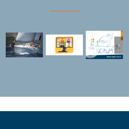
Metodi agili
Formazione
per gestire
In barca a
esperienziale
progetti e
vela, a
in remoto:
riunioni:
scuola di
strumenti,
Scrum e
leadership
metodi e
Scrumboard
applicazioni