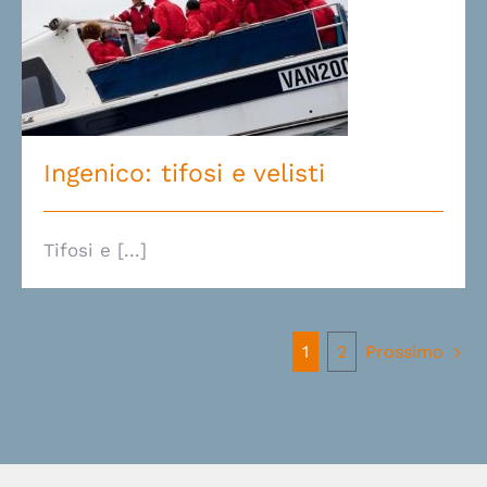
Ingenico: tifosi e velisti
Ingenico: tifosi e velisti
Tifosi e [...]
Prossimo
1
2