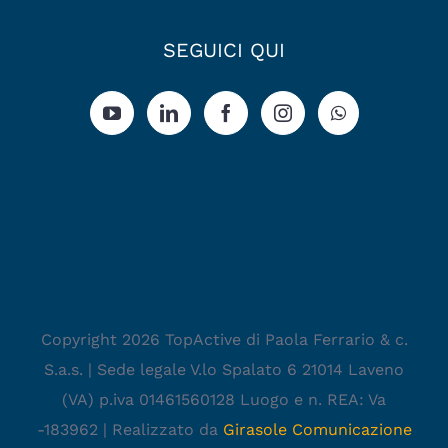
SEGUICI QUI
Copyright 2026 TopActive di Paola Ferrario & c.
S.a.s. | Sede legale V.lo Spalato 6 21014 Laveno
(VA) p.iva 01461560128 Luogo e n. REA: Va
-183962 | Realizzato da
Girasole Comunicazione