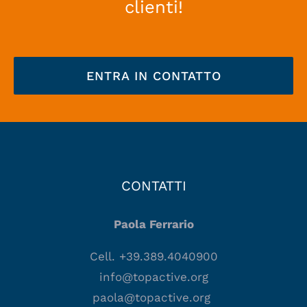
clienti!
ENTRA IN CONTATTO
CONTATTI
Paola Ferrario
Cell. +39.389.4040900
info@topactive.org
paola@topactive.org