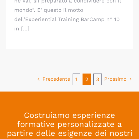
ne vai, sii preparato a condividere con il
mondo". E' questo il motto
dell'Experiential Training BarCamp n° 10
in [...]
Precedente
Prossimo
1
2
3
Costruiamo esperienze
formative personalizzate a
partire delle esigenze dei nostri