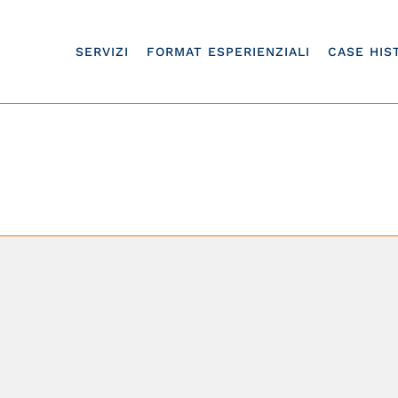
SERVIZI
FORMAT ESPERIENZIALI
CASE HIS
dee per team buildi
Home
/
Idee per team building