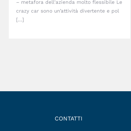
– metafora dell'azienda molto flessibile Le
crazy car sono un’attività divertente e pol
[...]
CONTATTI