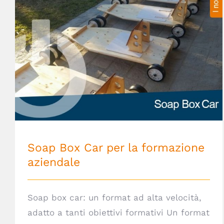
Soap Box Car per la formazione aziendale
Soap Box Car per la formazione
aziendale
Soap box car: un format ad alta velocità,
adatto a tanti obiettivi formativi Un format