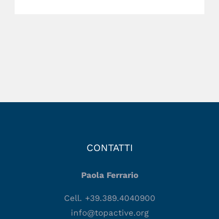
CONTATTI
Paola Ferrario
Cell. +39.389.4040900
info@topactive.org