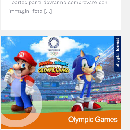
i partecipanti dovranno comprovare con
immagini foto [...]
Olympic Games