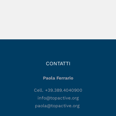
CONTATTI
Paola Ferrario
Cell. +39.389.4040900
info@topactive.org
paola@topactive.org