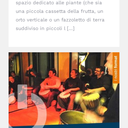
spazio dedicato alle piante (che sia
una piccola cassetta della frutta, un
orto verticale o un fazzoletto di terra
suddiviso in piccoli l [...]
Circle Drum Power