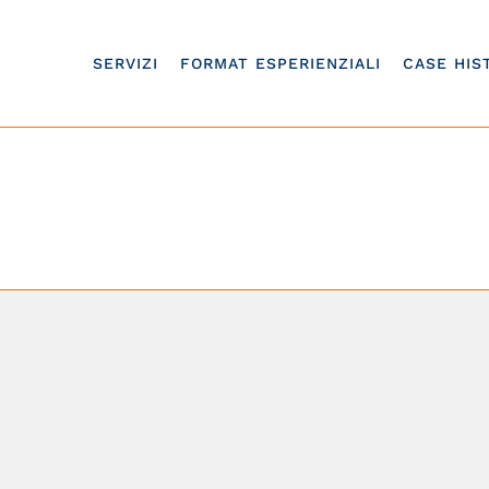
SERVIZI
FORMAT ESPERIENZIALI
CASE HIS
adership in barca a v
Home
/
leadership in barca a vela