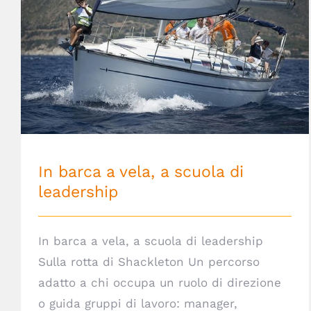
In barca a vela, a scuola di leadership
In barca a vela, a scuola di
leadership
In barca a vela, a scuola di leadership
Sulla rotta di Shackleton Un percorso
adatto a chi occupa un ruolo di direzione
o guida gruppi di lavoro: manager,