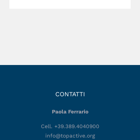
CONTATTI
Paola Ferrario
Cell. +39.389.4040900
info@topactive.org