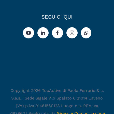
SEGUICI QUI
Copyright 2026 TopActive di Paola Ferrario & c.
S.a.s. | Sede legale V.lo Spalato 6 21014 Laveno
(VA) p.iva 01461560128 Luogo e n. REA: Va
-183962 | Realizzato da
Girasole Comunicazione