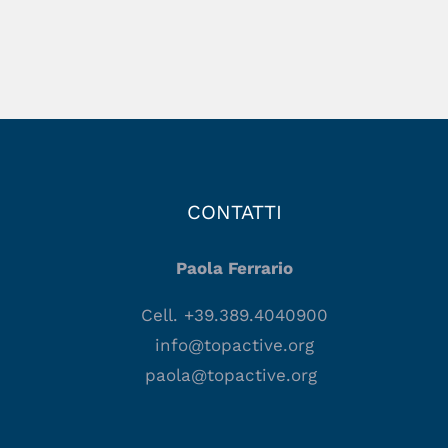
CONTATTI
Paola Ferrario
Cell. +39.389.4040900
info@topactive.org
paola@topactive.org