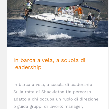
In barca a vela, a scuola di leadership
In barca a vela, a scuola di
leadership
In barca a vela, a scuola di leadership
Sulla rotta di Shackleton Un percorso
adatto a chi occupa un ruolo di direzione
o guida gruppi di lavoro: manager,